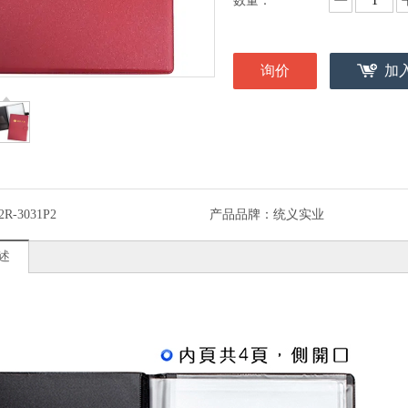
数量：
询价
加
2R-3031P2
产品品牌：
统义实业
述