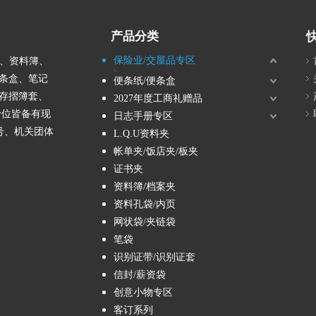
产品分类
保险业/交屋品专区
胶、资料簿、
保单夹
保单盒
保单袋
拉链包/风琴夹
条盒、笔记
便条纸/便条盒
存摺簿套、
2027年度工商礼赠品
价位皆备有现
日志手册专区
号、机关团体
L.Q.U资料夹
帐单夹/饭店夹/板夹
证书夹
资料簿/档案夹
资料孔袋/内页
网状袋/夹链袋
笔袋
识别证带/识别证套
信封/薪资袋
创意小物专区
客订系列