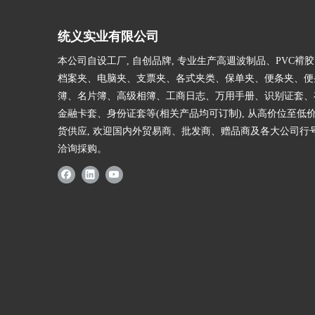
统义实业有限公司
本公司自设工厂, 自创品牌, 专业生产高週波制品、PVC褙
档案夹、电脑夹、支票夹、各式夹类、保单夹、便条夹、便
簿、名片簿、高级相簿、工商日志、万用手册、识别证套、
金融卡套、身份证套等(相关产品均可订制), 从高价位至低
货供应, 欢迎国内外贸易商、批发商、赠品商及各大公司行
洽询採购。