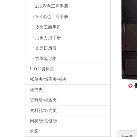
25K彩色工商手册
16K彩色工商手册
皮套工商手册
活页万用手册
支票日历簿
线圈笔记本
L.Q.U资料夹
帐单夹/饭店夹/板夹
证书夹
资料簿/档案夹
资料孔袋/内页
网状袋/夹链袋
笔袋
上一条: