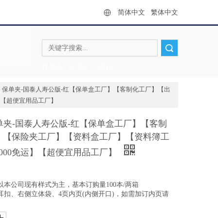
简体中文
繁体中文
搜索
保单夹
证书夹
识别证
【统义】保单夹-国泰人寿公版-红【保单盒工厂】【客制化工厂】【出
】【超便宜用品工厂】
义】保单夹-国泰人寿公版-红【保单盒工厂】【客制
】【保险夹工厂】【资料盒工厂】【资料簿工
000免运】【超便宜用品工厂】
以本公司现有样式为主，基本订购量100本/两箱
耳扣、右侧立体袋、4页内页(内侧开口)，如需加订内页请