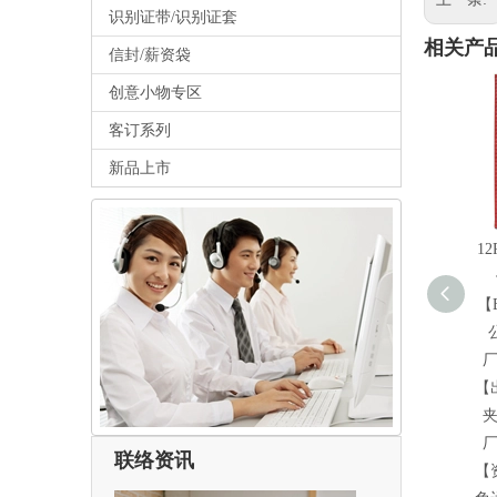
识别证带/识别证套
相关产
信封/薪资袋
创意小物专区
客订系列
新品上市
12
【
【
联络资讯
【
与我们联络