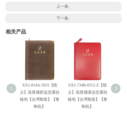
上一条:
下一条:
相关产品
XX1-814A-5031【统
XX1-734B-0312-Z【统
XX1
义】高质感折边交屋拉
义】高质感滚边交屋拉
义】
链包【台湾制造】【客
链包【台湾制造】【客
链包
制化】
制化】