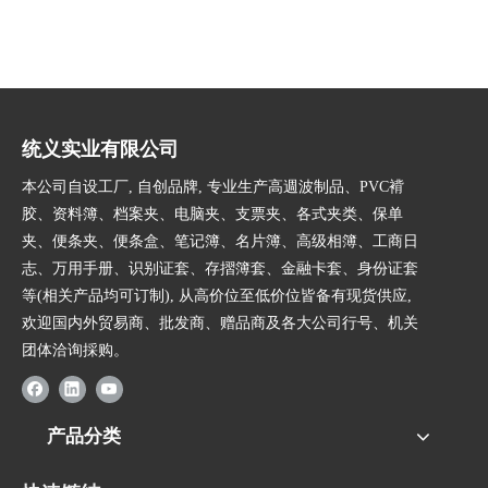
统义实业有限公司
本公司自设工厂, 自创品牌, 专业生产高週波制品、PVC褙
胶、资料簿、档案夹、电脑夹、支票夹、各式夹类、保单
夹、便条夹、便条盒、笔记簿、名片簿、高级相簿、工商日
志、万用手册、识别证套、存摺簿套、金融卡套、身份证套
等(相关产品均可订制), 从高价位至低价位皆备有现货供应,
欢迎国内外贸易商、批发商、赠品商及各大公司行号、机关
团体洽询採购。
产品分类