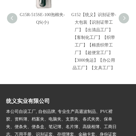
G15R-515SE-100泡棉夹-
G152【统义】识别证带-
G20
QS(小)
大包装【识别证带工
组【
厂】【出清品工厂】
【出
【客制化工厂】【织带
化工
工厂】【棉质织带工
【棉
厂】【超便宜工厂】
便宜
【3000免运】【办公用
运】
品工厂】【文具工厂】
统义实业有限公司
本公司自设工厂, 自创品牌, 专业生产高週波制品、PVC褙
胶、资料簿、档案夹、电脑夹、支票夹、各式夹类、保单
夹、便条夹、便条盒、笔记簿、名片簿、高级相簿、工商日
志、万用手册、识别证套、存摺簿套、金融卡套、身份证套